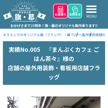
お問
合せ
お見積り
MENU
おかげさまで27周年！旗・幕のオリジナル製作承ります‼
キラメックのオリジナル旗（フラッグ）・幕 TOPへ
製作事例
実績No
実績No.005 『まんぷくカフェ ご
はん茶々』様の
店舗の屋外用装飾・看板用店舗フラ
ッグ