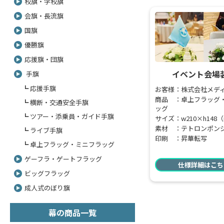
校旗・学校旗
会旗・長流旗
国旗
優勝旗
応援旗・団旗
イベント会場
手旗
応援手旗
お客様：株式会社メデ
商品 ：卓上フラッグ
横断・交通安全手旗
ッグ
ツアー・添乗員・ガイド手旗
サイズ：w210×h148
素材 ：テトロンポン
ライブ手旗
印刷 ：昇華転写
卓上フラッグ・ミニフラッグ
ゲーフラ・ゲートフラッグ
仕様詳細はこち
ビッグフラッグ
成人式のぼり旗
幕の商品一覧