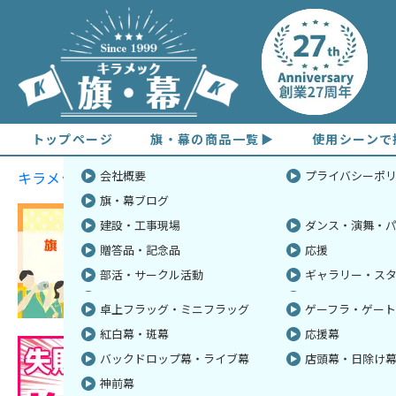
トップページ
旗・幕の商品一覧
使用シーンで
キラメックのオリジナル旗（フラッグ）・幕 TOPへ
旗・幕の種類
展示会・説明会・セミナー
自治体・民間団体
見積もりから納品までの流れ
失敗しない旗・幕の製作
会社概要
住宅展示場
ハウスメーカー
送料・支払い・
モニターと印刷
プライバシーポ
旗・幕
商店街・ショッピングモール
テーマパーク・遊園地
生地について
旗・幕ブログ
フェス・ライブ
パチンコ・アミ
サイズについて
社旗・会社の旗
安全旗・安全衛
建設・工事現場
ダンス・演舞・
のぼり旗
ミニのぼり
贈答品・記念品
応援
校旗・学校旗
会旗・長流旗
部活・サークル活動
ギャラリー・ス
手旗
応援手旗
卓上フラッグ・ミニフラッグ
ゲーフラ・ゲー
紅白幕・斑幕
応援幕
バックドロップ幕・ライブ幕
店頭幕・日除け
神前幕