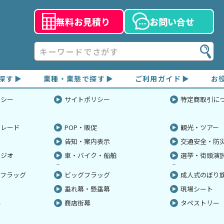
無料
お見積り
お問
い
合せ
探す
業種・業態で探す
ご利用ガイド
お
返品交換について
の色が違う
リシー
の種類
手旗
卓上フラッグ・ミニフラッグ
社内・工場内装飾
ホテル
デザイン作成・入稿について
サイトポリシー
店頭・店舗装
旅館
色校正につい
特定商取引に
ューズメント
スポーツ
仕立て・付属品について
式典・記念行
印刷について
生旗
街灯・街路灯フラッグ
吸盤フラッグ
パレード
POP・販促
観光・ツアー
スウィングバナー
ペナント
告知・案内表示
交通安全・防
国旗
優勝旗
タジオ
車・バイク・船舶
選挙・街頭演
横断・交通安全手旗
ツアー・添乗
トフラッグ
ビッグフラッグ
成人式のぼり
垂れ幕・懸垂幕
現場シート
幕
商店街幕
タペストリー