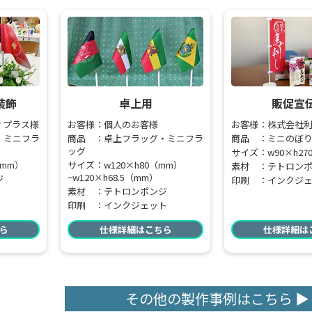
装飾
卓上用
販促宣
ィプラス様
お客様：個人のお客様
お客様：株式会社
・ミニフラ
商品 ：卓上フラッグ・ミニフラ
商品 ：ミニのぼ
ッグ
サイズ：w90×h27
（mm）
サイズ：w120×h80（mm）
素材 ：テトロン
~w120×h68.5（mm）
ジ
印刷 ：インクジ
素材 ：テトロンポンジ
印刷 ：インクジェット
ら
仕様詳細はこちら
仕様詳細は
その他の製作事例はこちら