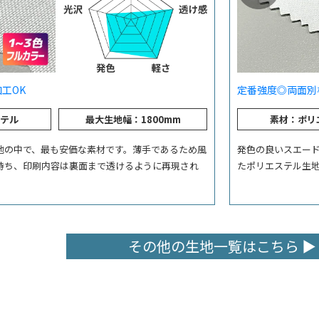
工OK
定番
強度◎
両面別
テル
最大生地幅：1800mm
素材：ポリ
地の中で、最も安価な素材です。薄手であるため風
発色の良いスエー
持ち、印刷内容は裏面まで透けるように再現され
たポリエステル生
その他の生地一覧はこちら