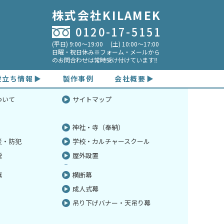
株式会社KILAMEK
0120-17-5151
(平日) 9:00～19:00 (土) 10:00～17:00
日曜・祝日休み※フォーム・メールから
のお問合わせは常時受け付けています‼
役立ち情報
製作事例
会社概要
飾飾
て
ついて
背景装飾
車のディーラー・中古車販売
入稿テンプレート一覧
サイトマップ
事
祭
よくある質問
店舗フラッグ
神社・寺（奉納）
連続旗・三角連続旗
災・防犯
学校・カルチャースクール
応援旗・団旗
説
屋外設置
員・ガイド手旗
ライブ手旗
旗
横断幕
成人式幕
吊り下げバナー・天吊り幕