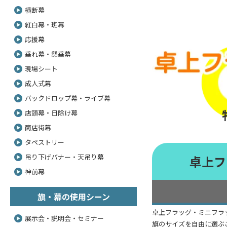
横断幕
紅白幕・斑幕
応援幕
垂れ幕・懸垂幕
現場シート
成人式幕
バックドロップ幕・ライブ幕
店頭幕・日除け幕
商店街幕
タペストリー
吊り下げバナー・天吊り幕
卓上フ
神前幕
旗・幕の使用シーン
卓上フラッグ・ミニフラッ
展示会・説明会・セミナー
旗のサイズを自由に選ぶ