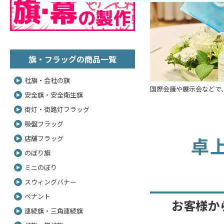
旗・フラッグの商品一覧
社旗・会社の旗
国際会議や展示会などで
安全旗・安全衛生旗
街灯・街路灯フラッグ
吸盤フラッグ
卓
店舗フラッグ
のぼり旗
ミニのぼり
スウィングバナー
ペナント
お客様か
連続旗・三角連続旗