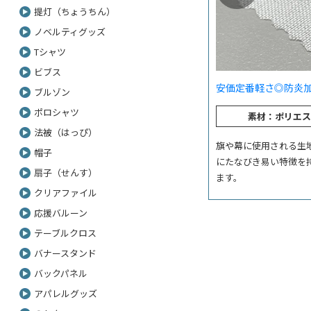
提灯（ちょうちん）
ノベルティグッズ
Tシャツ
ビブス
安価
定番
軽さ◎
防炎加
ブルゾン
ポロシャツ
素材：ポリエス
法被（はっぴ）
旗や幕に使用される生
帽子
にたなびき易い特徴を
扇子（せんす）
ます。
クリアファイル
応援バルーン
テーブルクロス
バナースタンド
バックパネル
アパレルグッズ