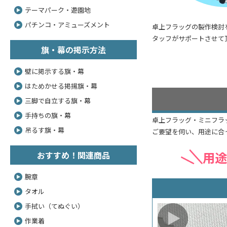
テーマパーク・遊園地
パチンコ・アミューズメント
卓上フラッグの製作検討
タッフがサポートさせて
旗・幕の掲示方法
壁に掲示する旗・幕
はためかせる掲揚旗・幕
三脚で自立する旗・幕
手持ちの旗・幕
卓上フラッグ・ミニフラ
吊るす旗・幕
ご要望を伺い、用途に合
用途
おすすめ！関連商品
腕章
タオル
手拭い（てぬぐい）
作業着