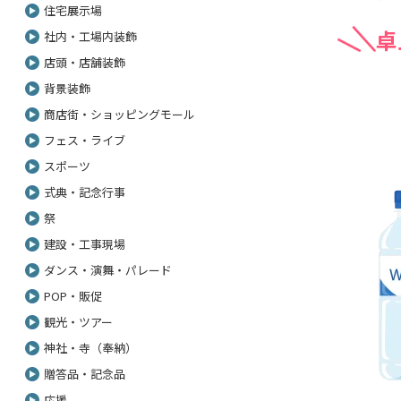
住宅展示場
卓
社内・工場内装飾
店頭・店舗装飾
背景装飾
商店街・ショッピングモール
フェス・ライブ
スポーツ
式典・記念行事
祭
建設・工事現場
ダンス・演舞・パレード
POP・販促
観光・ツアー
神社・寺（奉納）
贈答品・記念品
応援