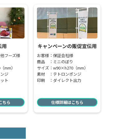
伝用
キャンペーンの販促宣伝用
利他フーズ様
お客様：保証会社様
り
商品 ：ミニのぼり
0（mm）
サイズ：w90×h270（mm）
ポンジ
素材 ：テトロンポンジ
ェット
印刷 ：ダイレクト出力
こちら
仕様詳細はこちら