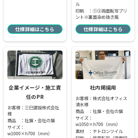
ル
印刷 ：①②両面転写プリ
ント※裏面染め抜き風
仕様詳細はこちら
仕様詳細はこちら
企業イメージ・施工責
社内掲揚用
任のPR
お客様：株式会社オフィス
清水様
お客様：三巳建設株式会社
商品 ：社旗・会社の旗
様
サイズ：
商品 ：社旗・会社の旗
w1050×h700（mm）
サイズ：
素材 ：テトロンツイル
w1000×h700（mm）
印刷 ：昇華転写（両面印