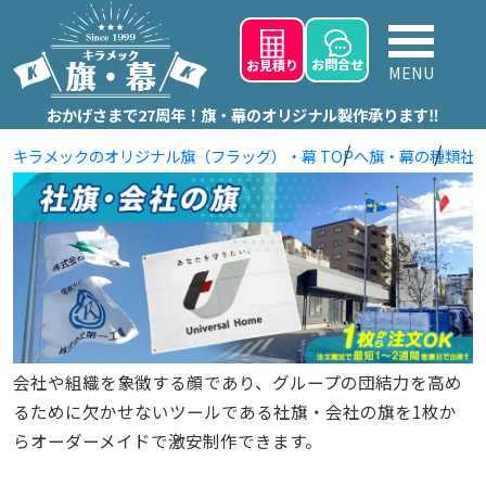
お問
合せ
お見積り
MENU
おかげさまで27周年！旗・幕のオリジナル製作承ります‼
キラメックのオリジナル旗（フラッグ）・幕 TOPへ
旗・幕の種類
社
会社や組織を象徴する顔であり、グループの団結力を高め
るために欠かせないツールである社旗・会社の旗を1枚か
らオーダーメイドで激安制作できます。