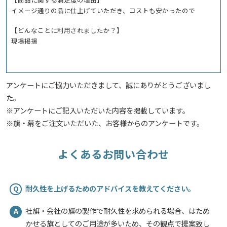
イメージ通りの品に仕上げていただき、コストも安かったので
【どんなことに利用されましたか？】
現場掲揚
日進化学株式会社 様
アンケートにご協力いただきまして、誠にありがとうございまし
オリジナル旗(社旗)
サービスの評価5
商品の評価4
投稿日：
た。
★★★★★
★★★★☆
2026.3.5
※アンケートにご記入いただいた内容を掲載しています。
※旗・幕をご注文いただいた、お客様からのアンケートです。
金額が安い
担当者の対応力
【サービスに関する満足度の理由】
よくあるお問い合わせ
丁寧に対応してくれました。
【商品に関する満足度の理由】
イメージ通りでした。
耐久性を上げるためのアドバイスを教えてください。
Q
【どんなことに利用されましたか？】
社旗・会社の旗の製作で耐久性を求められる場合、はため
A
掲揚
かせる旗としてのご用途が多いため、その観点で提案致し