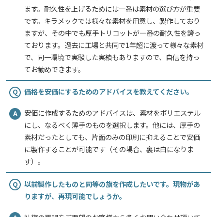
ます。耐久性を上げるためには一番は素材の選び方が重要
です。キラメックでは様々な素材を用意し、製作しており
株式会社ゼネラル 様
オリジナル旗(社旗)
ますが、その中でも厚手トリコットが一番の耐久性を誇っ
サービスの評価5 ★★★★★
投稿日：2026.1.7
ております。過去に工場と共同で1年超に渡って様々な素材
で、同一環境で実験した実績もありますので、自信を持っ
金額が安い
短納期
担当者の対応力
てお勧めできます。
【満足度の理由】
短納期でご対応いただき、また懸念点を事前に指摘していただき品質
価格を安価にするためのアドバイスを教えてください。
Q
も満足出来る仕上がりとなっていました。
安価に作成するためのアドバイスは、素材をポリエステル
A
【どんなことに利用されましたか？】
にし、なるべく薄手のものを選択します。他には、厚手の
営業日の社旗、国旗ポール掲揚。
イベント時の会場内社旗、国旗掲揚
素材だったとしても、片面のみの印刷に抑えることで安価
に製作することが可能です（その場合、裏は白になりま
【ご注文前に困っていることはありましたか？また、それは解決され
す）。
ましたか？】
屋外掲揚用の生地をどうすれば良いか迷っていたが、解決出来た。
以前製作したものと同等の旗を作成したいです。現物があ
Q
りますが、再現可能でしょうか。