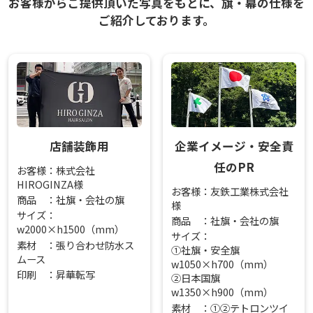
お客様からご提供頂いた写真をもとに、旗・幕の仕様を
ご紹介しております。
店舗装飾用
企業イメージ・安全責
任のPR
お客様：株式会社
HIROGINZA様
お客様：友鉄工業株式会社
商品 ：社旗・会社の旗
様
サイズ：
商品 ：社旗・会社の旗
w2000×h1500（mm）
サイズ：
素材 ：張り合わせ防水ス
①社旗・安全旗
ムース
w1050×h700（mm）
印刷 ：昇華転写
②日本国旗
w1350×h900（mm）
素材 ：①②テトロンツイ