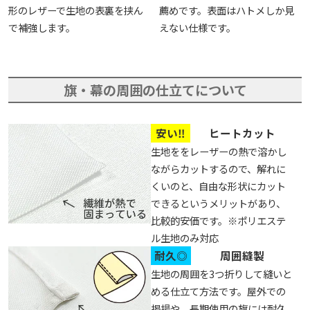
形のレザーで生地の表裏を挟ん
薦めです。表面はハトメしか見
で補強します。
えない仕様です。
旗・幕の周囲の仕立てについて
安い‼
ヒートカット
生地ををレーザーの熱で溶かし
ながらカットするので、解れに
くいのと、自由な形状にカット
できるというメリットがあり、
比較的安価です。※ポリエステ
ル生地のみ対応
耐久◎
周囲縫製
生地の周囲を3つ折りして縫いと
める仕立て方法です。屋外での
掲揚や、長期使用の旗には耐久