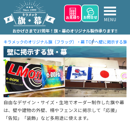
お問
合せ
お見積り
MENU
おかげさまで27周年！旗・幕のオリジナル製作承ります‼
キラメックのオリジナル旗（フラッグ）・幕 TOPへ
壁に掲示する旗
壁に掲示する旗・幕
自由なデザイン・サイズ・生地でオーダー制作した旗や幕
は、壁や建物の外壁、柵やフェンスに掲示して「応援」
「告知」「装飾」など多用途に使えます。