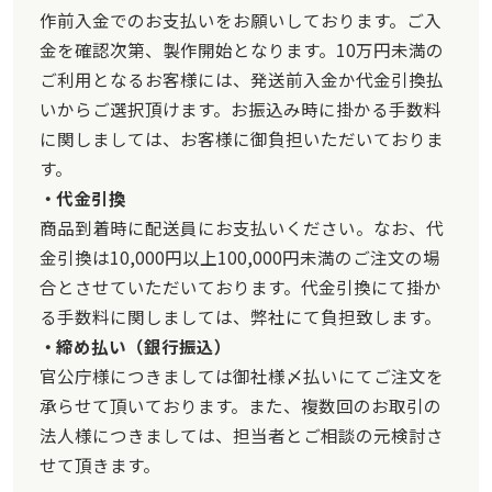
作前入金でのお支払いをお願いしております。ご入
担当者の対応力
金を確認次第、製作開始となります。10万円未満の
【サービスに関する満足度の理由】
ご利用となるお客様には、発送前入金か代金引換払
A3判のプリントですが旗になりますか。
いからご選択頂けます。お振込み時に掛かる手数料
に関しましては、お客様に御負担いただいておりま
【商品に関する満足度の理由】
何度も確認していただけたので安心しました。
す。
代金引換
【どんなことに利用されましたか？】
商品到着時に配送員にお支払いください。なお、代
インタネット
金引換は10,000円以上100,000円未満のご注文の場
合とさせていただいております。代金引換にて掛か
近畿地水株式会社 様
る手数料に関しましては、弊社にて負担致します。
オリジナル旗(社旗)
締め払い（銀行振込）
サービスの評価3
商品の評価5
投稿日：
★★★☆☆
★★★★★
2026.3.11
官公庁様につきましては御社様〆払いにてご注文を
承らせて頂いております。また、複数回のお取引の
金額が安い
担当者の対応力
法人様につきましては、担当者とご相談の元検討さ
【サービスに関する満足度の理由】
せて頂きます。
レスポンスが早かったので助かりました