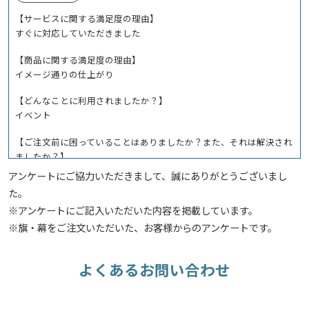
【サービスに関する満足度の理由】
すぐに対応していただきました
【商品に関する満足度の理由】
イメージ通りの仕上がり
【どんなことに利用されましたか？】
イベント
【ご注文前に困っていることはありましたか？また、それは解決され
ましたか？】
納期が遅くなることが心配だったけれど間に合いました
アンケートにご協力いただきまして、誠にありがとうございまし
た。
※アンケートにご記入いただいた内容を掲載しています。
しまなみ海道RVパークシーサイドM 様
※旗・幕をご注文いただいた、お客様からのアンケートです。
オリジナル旗(社旗)
サービスの評価5
商品の評価5
投稿日：
★★★★★
★★★★★
2026.7.27
よくあるお問い合わせ
品質の高さ
担当者の対応力