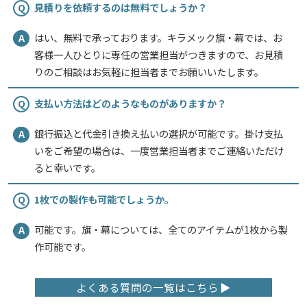
【サービスに関する満足度の理由】
見積りを依頼するのは無料でしょうか？
Q
ドッグランの目印として、社旗を制作していただきました。思った以
上の仕上がりに大変満足しています。担当の大石さんの迅速な対応の
はい、無料で承っております。キラメック旗・幕では、お
A
おかげだと思います。次はTシャツをお願いしようと思っていますの
客様一人ひとりに専任の営業担当がつきますので、お見積
で、よろしくお願い致します。
りのご相談はお気軽に担当者までお願いいたします。
【商品に関する満足度の理由】
イメージ通りに仕上げていただけたので、とても満足しています。
支払い方法はどのようなものがありますか？
Q
【どんなことに利用されましたか？】
銀行振込と代金引き換え払いの選択が可能です。掛け支払
A
ドッグランに掲揚するための社旗
いをご希望の場合は、一度営業担当者までご連絡いただけ
ると幸いです。
【ご注文前に困っていることはありましたか？また、それは解決され
ましたか？】
初めて社旗を作ったのでちゃんとできるか不安でしたが、担当の大石
1枚での製作も可能でしょうか。
Q
さんからすぐに連絡をいただき、色のことなども対応していただき、
こちらの思った以上の仕上がりの社旗が出来上がり大変満足していま
可能です。旗・幕については、全てのアイテムが1枚から製
A
す。オープンの8月1日に社旗を掲揚するのですが、今日7月27日はテ
作可能です。
ストであげてみたらとてもいい感じになりました。
ありがとうございます。
よくある質問の一覧はこちら