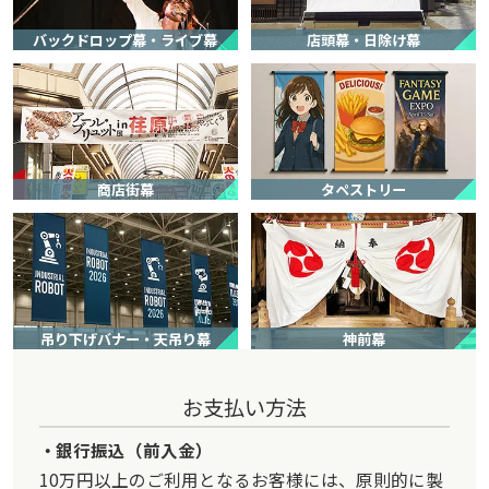
バックドロップ幕・ライブ幕
店頭幕・日除け幕
帝人メディカルテクノロジー株式会社 様
オリジナル旗(卓上フラッグ・ミニフラッグ)
サービスの評価4
商品の評価3
投稿日：
★★★★☆
★★★☆☆
2026.5.28
商店街幕
タペストリー
金額が安い
【サービスに関する満足度の理由】
データの入稿以降、スムーズに対応していただいたので。
【商品に関する満足度の理由】
生地の風合いが想定していたものと違っていた。ホームページの画像
吊り下げバナー・天吊り幕
神前幕
からの判断は難しい。。
お支払い方法
青柳 昌史 様
オリジナル手旗(ツアー・添乗員・ガイド手旗)
銀行振込（前入金）
サービスの評価4
商品の評価4
投稿日：
10万円以上のご利用となるお客様には、原則的に製
★★★★☆
★★★★☆
2026.3.25