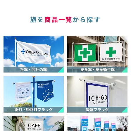
旗を
商品一覧
から探す
鹿島アントラーズFC 様
オリジナル旗(ビッグフラッグ)
サービスの評価5
商品の評価5
投稿日：
★★★★★
★★★★★
2026.7.15
【サービスに関する満足度の理由】
商品についてご丁寧にご説明いただき、発注後の確認書類もいただけ
社旗・会社の旗
安全旗・安全衛生旗
て、とても安心して注文することができました。
【商品に関する満足度の理由】
商品の品質もよく、満足しております。ありがとうございました。
【どんなことに利用されましたか？】
撮影の装飾として
街灯・街路灯フラッグ
吸盤フラッグ
【ご注文前に困っていることはありましたか？また、それは解決され
ましたか？】