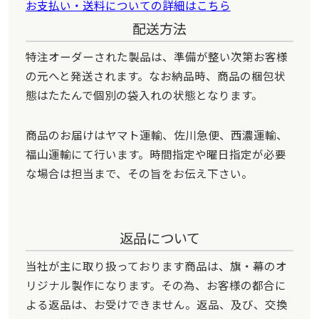
お支払い・送料についての詳細はこちら
【商品に関する満足度の理由】
配送方法
イメージ通りの品に仕上げていただき、コストも安かったので
特注オーダーされた製品は、準備が整い次第お客様
【どんなことに利用されましたか？】
現場掲揚
の元へと発送されます。なお納品時、商品の梱包状
態はたたんで個別の袋入れの状態となります。
廣 大助 様
商品のお届けはヤマト運輸、佐川急便、西濃運輸、
オリジナル手旗(ツアー・添乗員・ガイド手旗)
福山運輸にて行います。時間指定や曜日指定が必要
サービスの評価5
商品の評価5
投稿日：
★★★★★
★★★★★
2026.3.11
な場合は担当まで、その旨をお伝え下さい。
金額が安い
短納期
品質の高さ
担当者の対応力
【サービスに関する満足度の理由】
担当の越智さんの対応が良かったです。
返品について
【商品に関する満足度の理由】
当社が主に取り扱っております商品は、旗・幕のオ
希望通り作成してもらいました。
リジナル製作になります。その為、お客様の都合に
よる返品は、お受けできません。返品、及び、交換
【どんなことに利用されましたか？】
外国人の引率