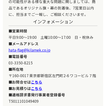
の可能性がある様な重大な問題に関しましては、商
品であるオリジナル旗・幕の到着後、7営業日以内
【ご注文前に困っていることはありましたか？また、それは解決され
に、担当までご一報し、ご相談くださいませ。
ましたか？】
作成していただいた旗の原画をご提供いただきたい。
インフォメーション
営業時間
室山 様
平日9:00～19:00 土曜10:00～17:00 日・祝休み
オリジナル旗(卒業・成人式のぼり旗)
メールアドレス
サービスの評価5
商品の評価5
投稿日：
hata-flag@kilamek.co.jp
★★★★★
★★★★★
2026.3.9
電話番号
短納期
03-3350-8215
【サービスに関する満足度の理由】
所在地
めっちゃカッコいいです！
〒160-0017 東京都新宿区左門町2-6 ワコービル７階
【商品に関する満足度の理由】
お問合せは
こちら
安くて見た目もよくて
お見積りは
こちら
大満足でした！
適格請求書発行事業者登録番号
【どんなことに利用されましたか？】
T5011101049409
卒業式