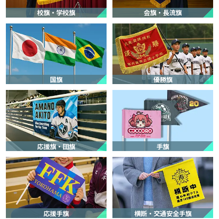
ましたか？】
校旗・学校旗
会旗・長流旗
現物見本を手に取って見れないことが不安でしたが、前述の通り、結
果は大満足でした。
Deliyatcha Kitchen 様
オリジナル旗(店舗フラッグ)
国旗
優勝旗
サービスの評価5
商品の評価4
投稿日：
★★★★★
★★★★☆
2026.7.2
短納期
【サービスに関する満足度の理由】
親切丁寧に商品の説明をしていただいた。定型ではない商品の注文に
応援旗・団旗
手旗
対応していただいた。
【商品に関する満足度の理由】
ほぼイメージ通りの商品を作っていただけた。
【ご注文前に困っていることはありましたか？また、それは解決され
ましたか？】
応援手旗
横断・交通安全手旗
フラッグの形状が、定番のものではなかったので、対応してもらえる