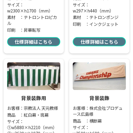
サイズ：
サイズ：
w2300×h1700（mm）
w297×h440（mm）
素材 ：テトロントロピカ
素材 ：テトロンポンジ
ル
印刷 ：インクジェット
印刷 ：昇華転写
仕様詳細はこちら
仕様詳細はこちら
背景装飾用
背景装飾
お客様：宗教法人 天元教様
お客様：株式会社プロデュ
ース広島様
商品 ：紅白幕・斑幕
商品 ：横断幕
サイズ：
①w5880×h2210（mm）
サイズ：