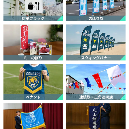
発注が遅れたため、納期に間に合うか心配でしたが、ご丁寧にご対応
いただき、ありがとうございました。
店舗フラッグ
のぼり旗
中島 康徳 様
オリジナル旗(ペナント)
サービスの評価4
商品の評価4
投稿日：
★★★★☆
★★★★☆
2026.7.8
金額が安い
短納期
品質の高さ
担当者の対応力
ミニのぼり
スウィングバナー
【サービスに関する満足度の理由】
プレゼントとして送った相手がとても喜んでくれたからです。
【商品に関する満足度の理由】
電話とmailでのやりとりだったので、完成品の質感やデザイン、色味
など若干不安でしたが、届いた完成品を手にして、それらの不安は全
ペナント
連続旗・三角連続旗
て吹き飛びました。とても満足のいく買い物でした。
【どんなことに利用されましたか？】
プレゼント
【ご注文前に困っていることはありましたか？また、それは解決され