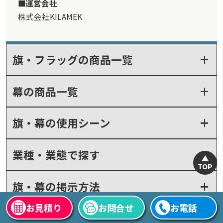
運営会社
株式会社KILAMEK
【ご注文前に困っていることはありましたか？また、それは解決され
ましたか？】
ない
旗・フラッグの商品一覧
日進化学株式会社 様
オリジナル旗(社旗)
幕の商品一覧
サービスの評価5
商品の評価4
投稿日：
★★★★★
★★★★☆
2026.3.5
旗・幕の使用シーン
金額が安い
担当者の対応力
【サービスに関する満足度の理由】
丁寧に対応してくれました。
業種・業態で探す
TOP
【商品に関する満足度の理由】
イメージ通りでした。
旗・幕の掲示方法
【どんなことに利用されましたか？】
お見積り
お問合せ
お電話
掲揚
関連商品