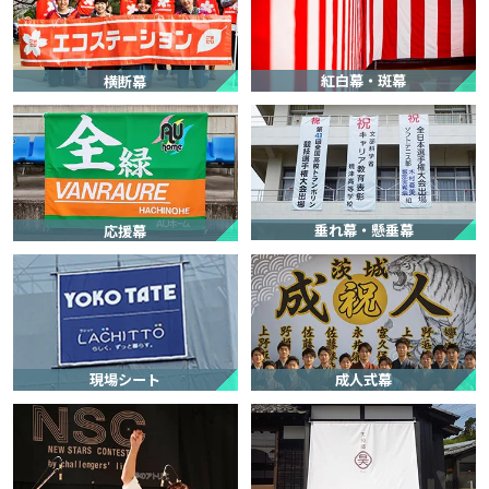
★★★★★
★★★★★
2026.6.5
短納期
担当者の対応力
【サービスに関する満足度の理由】
紅白幕・斑幕
横断幕
運動会で使用したかったので納期について無理を言ったのだが、可能
な限りで対応をしてくださったのがありがたかった。
【商品に関する満足度の理由】
イメージしていた通りの校旗になっていた。
垂れ幕・懸垂幕
応援幕
【どんなことに利用されましたか？】
学校の行事の時に掲揚する校旗として利用。
【ご注文前に困っていることはありましたか？また、それは解決され
ましたか？】
校旗の色について、校歌に「紫紺の旗」という言葉が出てくるので紫
紺の色がイメージ通りになるか心配だったが、色見本や生地のやりと
現場シート
成人式幕
りをしてイメージ通りの色にすることができた。