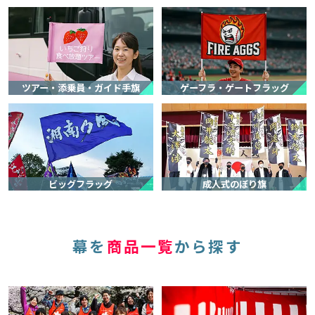
業者が少なく困っていたところ、キラメックさんに対応していただい
た。
ツアー・添乗員・ガイド手旗
ゲーフラ・ゲートフラッグ
ビッグフラッグ
成人式のぼり旗
幕を
商品一覧
から探す
笠岡市立笠岡小学校 様
オリジナル旗(校旗・学校旗)
サービスの評価5
商品の評価5
投稿日：