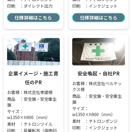
印刷 ：ダイレクト出力
印刷 ：インクジェット
仕様詳細はこちら
仕様詳細はこちら
企業イメージ・施工責
安全喚起・自社PR
任のPR
お客様：株式会社ベルテッ
クス様
お客様：株式会社孝建様
商品 ：安全旗・安全衛生
商品 ：安全旗・安全衛生
旗
旗
サイズ：
サイズ：
w1350×h900（mm）
w1350×h900（mm）
素材 ：テトロンポンジ
素材 ：テトロンツイル
印刷 ：インクジェット
印刷 ：昇華転写（両面印