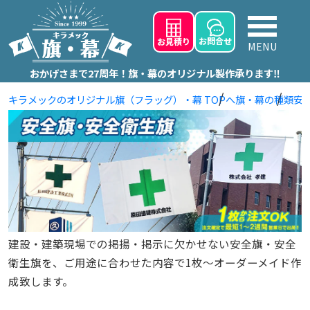
お問
合せ
お見積り
MENU
おかげさまで27周年！旗・幕のオリジナル製作承ります‼
キラメックのオリジナル旗（フラッグ）・幕 TOPへ
旗・幕の種類
安
建設・建築現場での掲揚・掲示に欠かせない安全旗・安全
衛生旗を、ご用途に合わせた内容で1枚～オーダーメイド作
成致します。