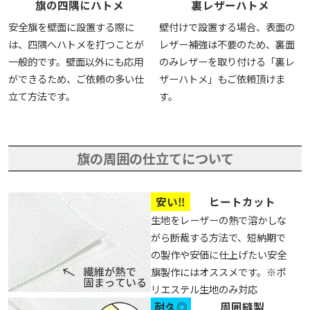
旗の四隅にハトメ
裏レザーハトメ
安全旗を壁面に設置する際に
壁付けで設置する場合、表面の
は、四隅へハトメを打つことが
レザー補強は不要のため、裏面
一般的です。壁面以外にも応用
のみレザーを取り付ける「裏レ
ができるため、ご依頼の多い仕
ザーハトメ」もご依頼頂けま
立て方法です。
す。
旗の周囲の仕立てについて
安い‼
ヒートカット
生地をレーザーの熱で溶かしな
がら断裁する方法で、短納期で
の製作や安価に仕上げたい安全
旗製作にはオススメです。※ポ
リエステル生地のみ対応
耐久◎
周囲縫製