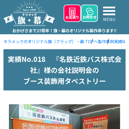
お問
合せ
お見積り
MENU
おかげさまで27周年！旗・幕のオリジナル製作承ります‼
キラメックのオリジナル旗（フラッグ）・幕 TOPへ
製作事例
実績N
実績No.018 『名鉄近鉄バス株式会
社』様の会社説明会の
ブース装飾用タペストリー