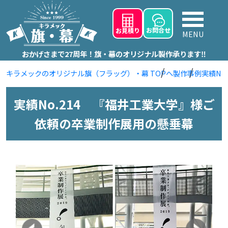
お問
合せ
お見積り
MENU
おかげさまで27周年！旗・幕のオリジナル製作承ります‼
キラメックのオリジナル旗（フラッグ）・幕 TOPへ
製作事例
実績No
実績No.214 『福井工業大学』様ご
依頼の卒業制作展用の懸垂幕