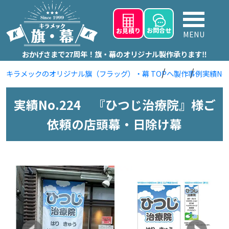
お問
合せ
お見積り
MENU
おかげさまで27周年！旗・幕のオリジナル製作承ります‼
キラメックのオリジナル旗（フラッグ）・幕 TOPへ
製作事例
実績No
実績No.224 『ひつじ治療院』様ご
依頼の店頭幕・日除け幕