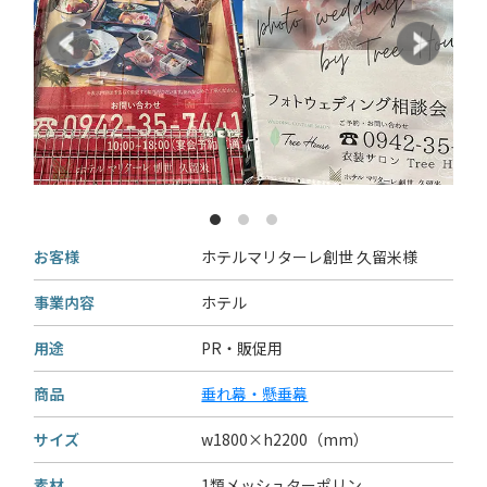
お客様
ホテルマリターレ創世 久留米様
事業内容
ホテル
用途
PR・販促用
商品
垂れ幕・懸垂幕
サイズ
w1800×h2200（mm）
素材
1類メッシュターポリン