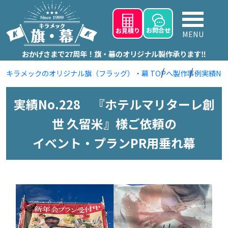
お問
合せ
お見積り
MENU
おかげさまで27周年！旗・幕のオリジナル製作承ります‼
キラメックのオリジナル旗（フラッグ）・幕 TOPへ
製作事例
実績No
実績No.228 『ホテルマリターレ創
世 久留米』様ご依頼の
イベント・プランPR用垂れ幕