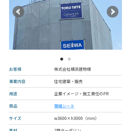
お客様
株式会社横浜建物様
事業内容
住宅建築・販売
用途
企業イメージ・施工責任のPR
商品
現場シート
サイズ
w3600×h3000（mm）
素材
2類ターポリン