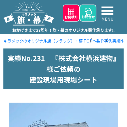
お問
合せ
お見積り
MENU
おかげさまで27周年！旗・幕のオリジナル製作承ります‼
キラメックのオリジナル旗（フラッグ）・幕 TOPへ
製作事例
実績No
実績No.231 『株式会社横浜建物』
様ご依頼の
建設現場用現場シート